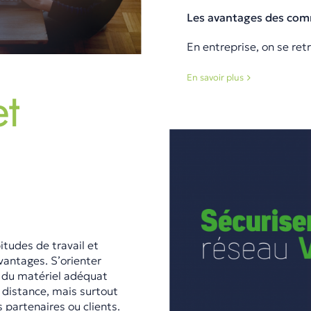
Les avantages des com
En entreprise, on se ret
En savoir plus
et
l
itudes de travail et
vantages. S’orienter
r du matériel adéquat
à distance, mais surtout
s partenaires ou clients.