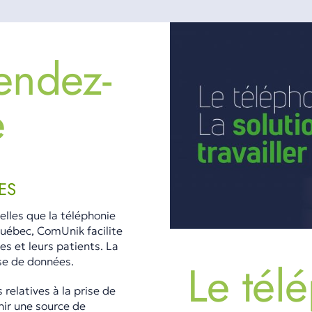
endez-
e
ES
lles que la téléphonie
uébec, ComUnik facilite
s et leurs patients. La
yse de données.
Le tél
 relatives à la prise de
ir une source de