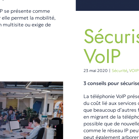
oIP se présente comme
r elle permet la mobilité,
 multisite ou exige de
Sécuri
VoIP
23 mai 2020
|
Sécurité
,
VOIP
3 conseils pour sécuris
La téléphonie VoIP pré
du coût lié aux services
que beaucoup d’autres fo
en migrant de la télépho
possible que de nouvelle
comme le réseau IP peut
peut également arborer d