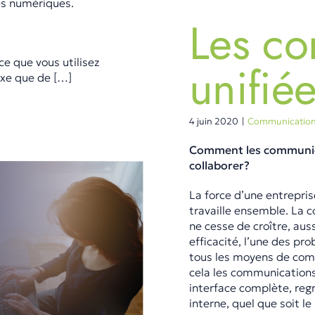
es numériques.
Les co
e que vous utilisez
unifié
ixe que de […]
4 juin 2020
|
Communicatio
Comment les communica
collaborer?
La force d’une entrepri
travaille ensemble. La 
ne cesse de croître, aus
efficacité, l’une des pr
tous les moyens de com
cela les communications 
interface complète, reg
interne, quel que soit le 