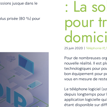
: La so
ussions jusque dans le
pour tr
plus prisée (80 %) pour
domici
25 juin 2020
|
Téléphonie IP
,
Pour de nombreuses organ
nouvelle réalité. Il est
technologiques pour pou
bon équipement pour pou
vous en mesure de rest
Le téléphone logiciel (
so
depuis longtemps pour l
application logicielle qu
étant disponible sur di