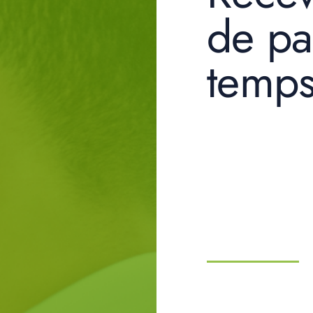
de pa
temp