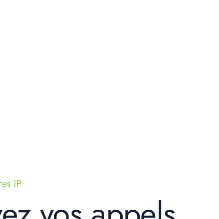
res IP
ez vos appels